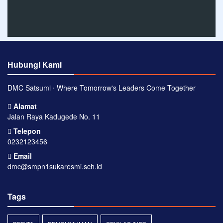
Hubungi Kami
DMC Satsumi ⋅ Where Tomorrow's Leaders Come Together
Alamat
Jalan Raya Kadugede No. 11
Telepon
0232123456
Email
dmc@smpn1sukaresmi.sch.id
Tags