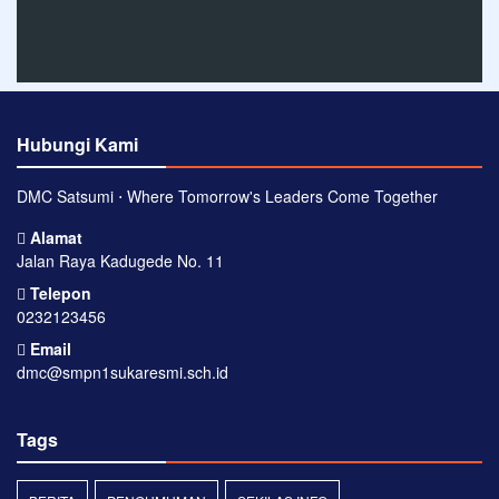
Hubungi Kami
DMC Satsumi ⋅ Where Tomorrow's Leaders Come Together
Alamat
Jalan Raya Kadugede No. 11
Telepon
0232123456
Email
dmc@smpn1sukaresmi.sch.id
Tags