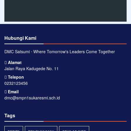
Hubungi Kami
DMC Satsumi ⋅ Where Tomorrow's Leaders Come Together
Alamat
Jalan Raya Kadugede No. 11
Telepon
0232123456
Email
dmc@smpn1sukaresmi.sch.id
Tags