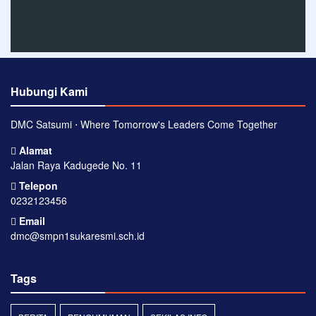
Hubungi Kami
DMC Satsumi ⋅ Where Tomorrow's Leaders Come Together
Alamat
Jalan Raya Kadugede No. 11
Telepon
0232123456
Email
dmc@smpn1sukaresmi.sch.id
Tags