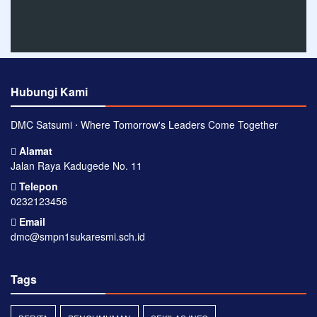
Hubungi Kami
DMC Satsumi ⋅ Where Tomorrow's Leaders Come Together
Alamat
Jalan Raya Kadugede No. 11
Telepon
0232123456
Email
dmc@smpn1sukaresmi.sch.id
Tags