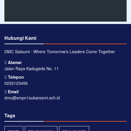
Hubungi Kami
DMC Satsumi ⋅ Where Tomorrow's Leaders Come Together
Alamat
Jalan Raya Kadugede No. 11
Telepon
0232123456
Email
dmc@smpn1sukaresmi.sch.id
Tags