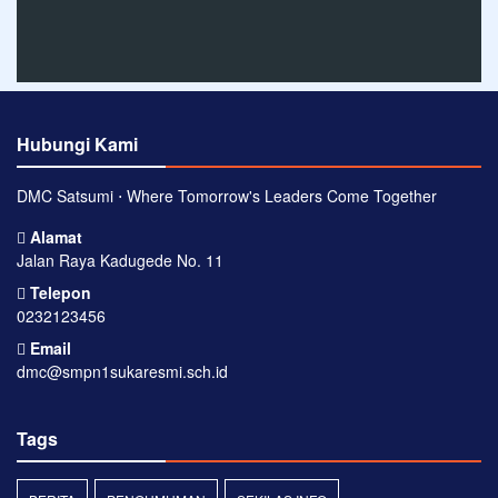
Hubungi Kami
DMC Satsumi ⋅ Where Tomorrow's Leaders Come Together
Alamat
Jalan Raya Kadugede No. 11
Telepon
0232123456
Email
dmc@smpn1sukaresmi.sch.id
Tags