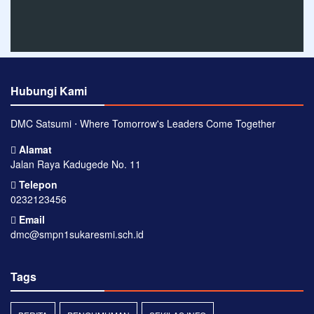
Hubungi Kami
DMC Satsumi ⋅ Where Tomorrow's Leaders Come Together
Alamat
Jalan Raya Kadugede No. 11
Telepon
0232123456
Email
dmc@smpn1sukaresmi.sch.id
Tags