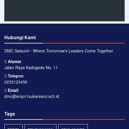
Hubungi Kami
DMC Satsumi ⋅ Where Tomorrow's Leaders Come Together
Alamat
Jalan Raya Kadugede No. 11
Telepon
0232123456
Email
dmc@smpn1sukaresmi.sch.id
Tags