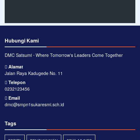
Hubungi Kami
DMC Satsumi ⋅ Where Tomorrow's Leaders Come Together
Alamat
Jalan Raya Kadugede No. 11
Telepon
0232123456
Email
dmc@smpn1sukaresmi.sch.id
Tags