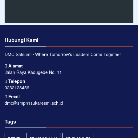
Hubungi Kami
DMC Satsumi ⋅ Where Tomorrow's Leaders Come Together
Alamat
Jalan Raya Kadugede No. 11
Telepon
0232123456
Email
dmc@smpn1sukaresmi.sch.id
Tags