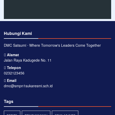
Hubungi Kami
DMC Satsumi ⋅ Where Tomorrow's Leaders Come Together
Alamat
Jalan Raya Kadugede No. 11
Telepon
0232123456
Email
dmc@smpn1sukaresmi.sch.id
Tags