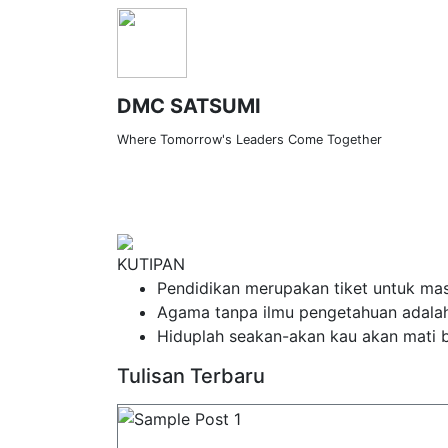
DMC SATSUMI
Where Tomorrow's Leaders Come Together
Lorem ipsum dolor si
PROFIL
VISI DAN MISI
GALERI FOTO
KUTIPAN
Pendidikan merupakan tiket untuk mas
Agama tanpa ilmu pengetahuan adala
Hiduplah seakan-akan kau akan mati b
Tulisan Terbaru