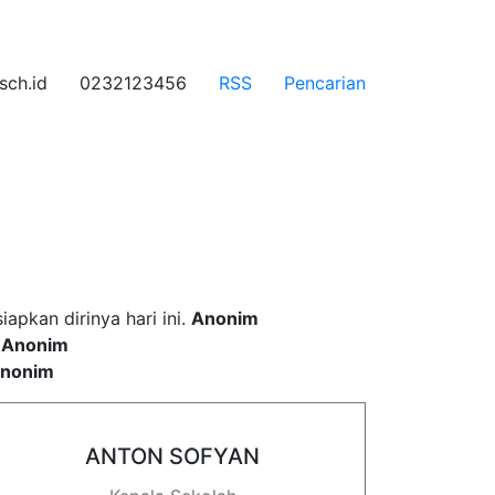
ch.id
0232123456
RSS
Pencarian
 incididunt ut labore
pkan dirinya hari ini.
Anonim
.
Anonim
nonim
ANTON SOFYAN