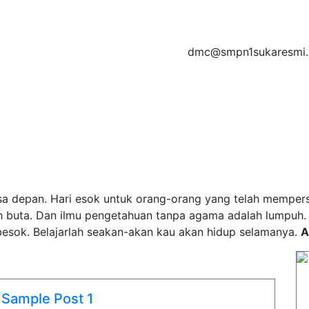
dmc@smpn1sukaresmi.s
t amet, consectetur adipisicing elit, sed do eiusmod tempor
et dolore magna aliqua
GALERI VIDEO
DIREKTORI
HUBUNGI KAMI
a depan. Hari esok untuk orang-orang yang telah mempersia
h buta. Dan ilmu pengetahuan tanpa agama adalah lumpuh
esok. Belajarlah seakan-akan kau akan hidup selamanya.
A
Sample Post 1