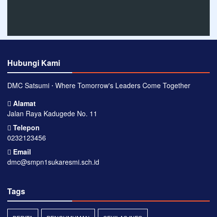
Hubungi Kami
DMC Satsumi ⋅ Where Tomorrow's Leaders Come Together
Alamat
Jalan Raya Kadugede No. 11
Telepon
0232123456
Email
dmc@smpn1sukaresmi.sch.id
Tags