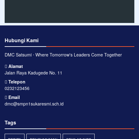
Hubungi Kami
DMC Satsumi ⋅ Where Tomorrow's Leaders Come Together
Alamat
Jalan Raya Kadugede No. 11
Telepon
0232123456
Email
dmc@smpn1sukaresmi.sch.id
Tags