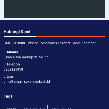
Hubungi Kami
DMC Satsumi ⋅ Where Tomorrow's Leaders Come Together
Alamat
Jalan Raya Kadugede No. 11
Telepon
0232123456
Email
dmc@smpn1sukaresmi.sch.id
Tags