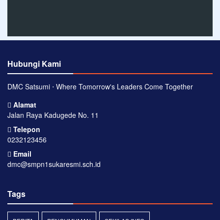
Hubungi Kami
DMC Satsumi ⋅ Where Tomorrow's Leaders Come Together
Alamat
Jalan Raya Kadugede No. 11
Telepon
0232123456
Email
dmc@smpn1sukaresmi.sch.id
Tags