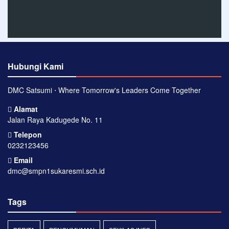
Hubungi Kami
DMC Satsumi ⋅ Where Tomorrow's Leaders Come Together
Alamat
Jalan Raya Kadugede No. 11
Telepon
0232123456
Email
dmc@smpn1sukaresmi.sch.id
Tags