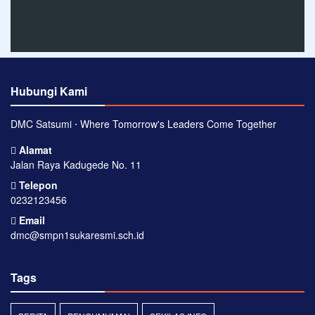
Hubungi Kami
DMC Satsumi ⋅ Where Tomorrow's Leaders Come Together
Alamat
Jalan Raya Kadugede No. 11
Telepon
0232123456
Email
dmc@smpn1sukaresmi.sch.id
Tags