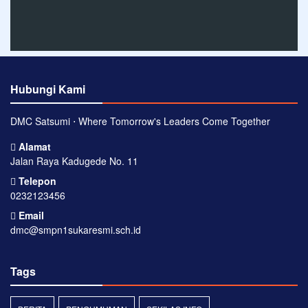
Hubungi Kami
DMC Satsumi ⋅ Where Tomorrow's Leaders Come Together
Alamat
Jalan Raya Kadugede No. 11
Telepon
0232123456
Email
dmc@smpn1sukaresmi.sch.id
Tags