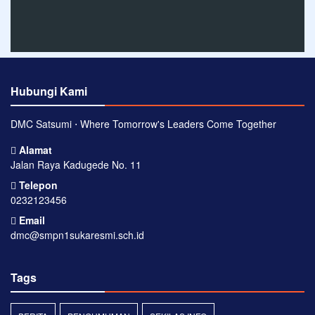
Hubungi Kami
DMC Satsumi ⋅ Where Tomorrow's Leaders Come Together
Alamat
Jalan Raya Kadugede No. 11
Telepon
0232123456
Email
dmc@smpn1sukaresmi.sch.id
Tags