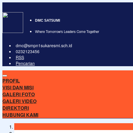
DMC SATSUMI
Where Tomorrow's Leaders Come Together
dmc@smpn1sukaresmi.sch.id
0232123456
RSS
Pencarian
PROFIL
VISI DAN MISI
GALERI FOTO
GALERI VIDEO
DIREKTORI
HUBUNGI KAMI