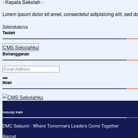
- Kepala Sekolah -
Lorem ipsum dolor sit amet, consectetur adipisicing elit, sed 
Selengkapnya
Tautan
CMS Sekolahku
Berlangganan
Iklan
Hubungi Kami
DMC Satsumi ⋅ Where Tomorrow's Leaders Come Together
Alamat