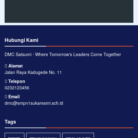
Hubungi Kami
DMC Satsumi ⋅ Where Tomorrow's Leaders Come Together
Alamat
Jalan Raya Kadugede No. 11
Telepon
0232123456
Email
dmc@smpn1sukaresmi.sch.id
Tags