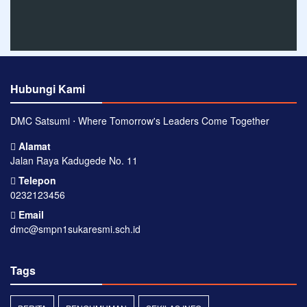
Hubungi Kami
DMC Satsumi ⋅ Where Tomorrow's Leaders Come Together
Alamat
Jalan Raya Kadugede No. 11
Telepon
0232123456
Email
dmc@smpn1sukaresmi.sch.id
Tags