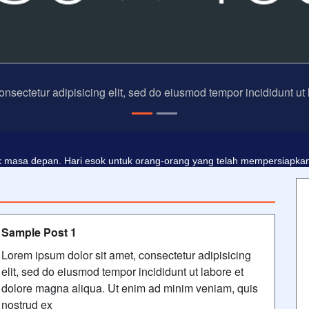
onsectetur adipisicing elit, sed do eiusmod tempor incididunt ut
dalah buta. Dan ilmu pengetahuan tanpa agama adalah lumpuh.
Ano
 masa depan. Hari esok untuk orang-orang yang telah mempersiapkan d
Sample Post 1
Lorem ipsum dolor sit amet, consectetur adipisicing
elit, sed do eiusmod tempor incididunt ut labore et
dolore magna aliqua. Ut enim ad minim veniam, quis
nostrud ex