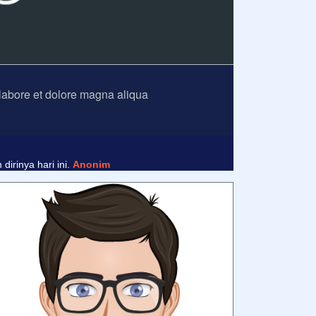
 labore et dolore magna aliqua
nim
irinya hari ini.
Anonim