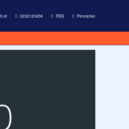
h.id
0232123456
RSS
Pencarian