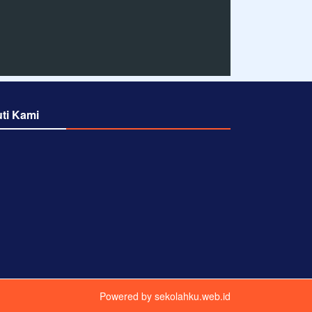
uti Kami
Powered by
sekolahku.web.id