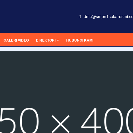
dmc@smpn1sukaresmi.sc
GALERI VIDEO
DIREKTORI
HUBUNGI KAMI