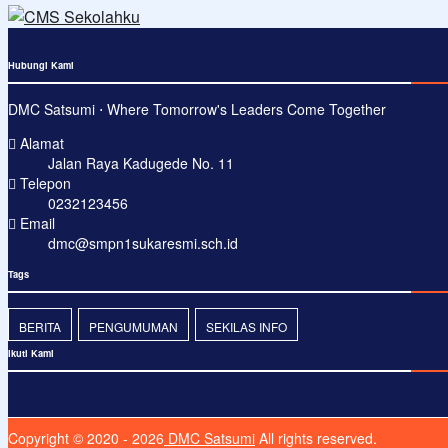
Hubungi Kami
DMC Satsumi ⋅ Where Tomorrow's Leaders Come Together
Alamat
Jalan Raya Kadugede No. 11
Telepon
0232123456
Email
dmc@smpn1sukaresmi.sch.id
Tags
BERITA
PENGUMUMAN
SEKILAS INFO
Ikuti Kami
Copyright © 2020 - 2026
DMC Satsumi
All rights reserved.