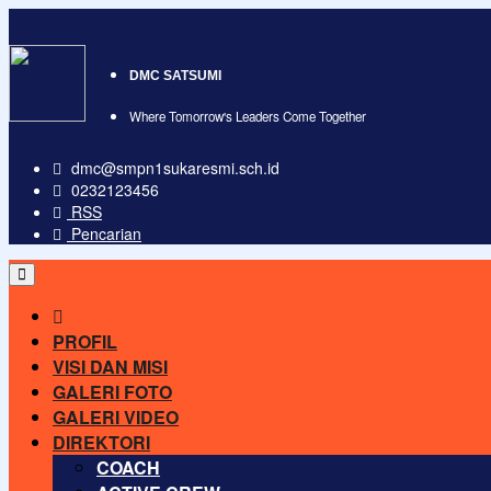
DMC SATSUMI
Where Tomorrow's Leaders Come Together
dmc@smpn1sukaresmi.sch.id
0232123456
RSS
Pencarian
PROFIL
VISI DAN MISI
GALERI FOTO
GALERI VIDEO
DIREKTORI
COACH