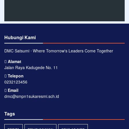
Hubungi Kami
DMC Satsumi ⋅ Where Tomorrow's Leaders Come Together
Alamat
Jalan Raya Kadugede No. 11
Telepon
0232123456
Email
dmc@smpn1sukaresmi.sch.id
Tags