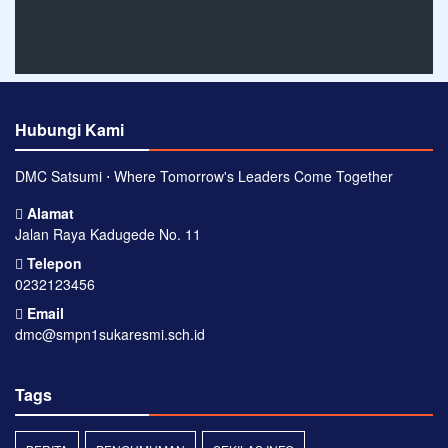
Hubungi Kami
DMC Satsumi ⋅ Where Tomorrow's Leaders Come Together
Alamat
Jalan Raya Kadugede No. 11
Telepon
0232123456
Email
dmc@smpn1sukaresmi.sch.id
Tags