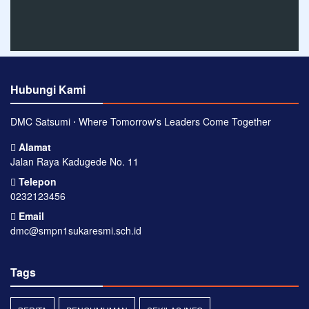
Hubungi Kami
DMC Satsumi ⋅ Where Tomorrow's Leaders Come Together
Alamat
Jalan Raya Kadugede No. 11
Telepon
0232123456
Email
dmc@smpn1sukaresmi.sch.id
Tags