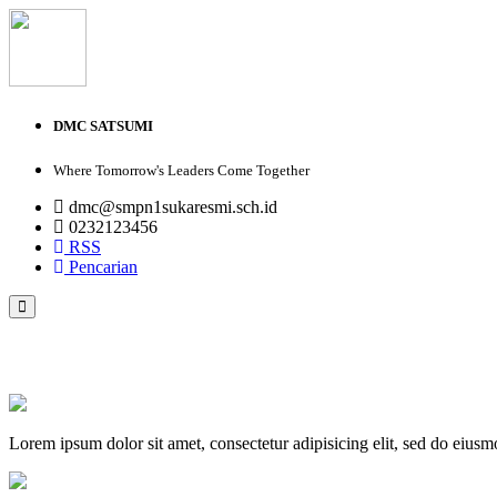
DMC SATSUMI
Where Tomorrow's Leaders Come Together
dmc@smpn1sukaresmi.sch.id
0232123456
RSS
Pencarian
PROFIL
VISI DAN MISI
GALERI FOTO
GALERI VIDEO
Lorem ipsum dolor sit amet, consectetur adipisicing elit, sed do eius