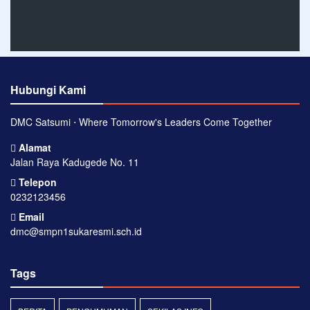
Hubungi Kami
DMC Satsumi ⋅ Where Tomorrow's Leaders Come Together
Alamat
Jalan Raya Kadugede No. 11
Telepon
0232123456
Email
dmc@smpn1sukaresmi.sch.id
Tags