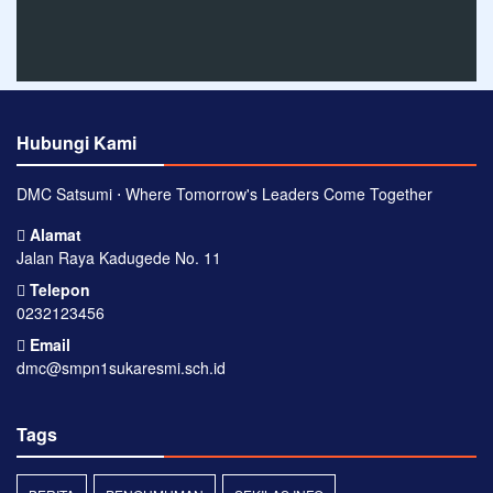
Hubungi Kami
DMC Satsumi ⋅ Where Tomorrow's Leaders Come Together
Alamat
Jalan Raya Kadugede No. 11
Telepon
0232123456
Email
dmc@smpn1sukaresmi.sch.id
Tags