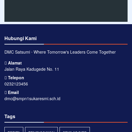
Hubungi Kami
DMC Satsumi ⋅ Where Tomorrow's Leaders Come Together
Alamat
Jalan Raya Kadugede No. 11
Telepon
0232123456
Email
dmc@smpn1sukaresmi.sch.id
Tags