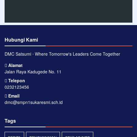
Hubungi Kami
DMC Satsumi ⋅ Where Tomorrow's Leaders Come Together
Alamat
Jalan Raya Kadugede No. 11
Telepon
0232123456
Email
dmc@smpn1sukaresmi.sch.id
Tags