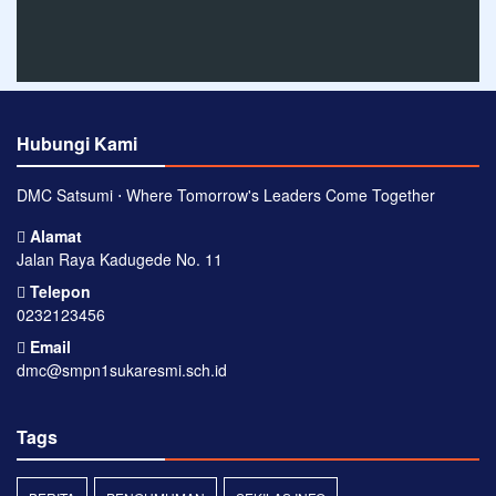
Hubungi Kami
DMC Satsumi ⋅ Where Tomorrow's Leaders Come Together
Alamat
Jalan Raya Kadugede No. 11
Telepon
0232123456
Email
dmc@smpn1sukaresmi.sch.id
Tags