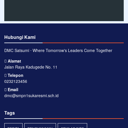
Hubungi Kami
DMC Satsumi ⋅ Where Tomorrow's Leaders Come Together
Alamat
Jalan Raya Kadugede No. 11
Telepon
0232123456
Email
dmc@smpn1sukaresmi.sch.id
Tags