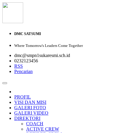
DMC SATSUMI
Where Tomorrow's Leaders Come Together
dmc@smpn1sukaresmi.sch.id
0232123456
RSS
Pencarian
PROFIL
VISI DAN MISI
GALERI FOTO
GALERI VIDEO
DIREKTORI
COACH
ACTIVE CREW