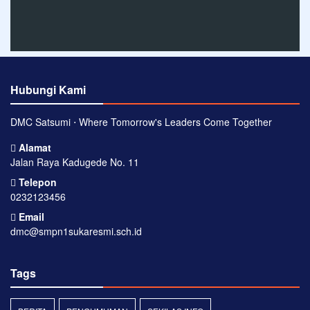
Hubungi Kami
DMC Satsumi ⋅ Where Tomorrow's Leaders Come Together
Alamat
Jalan Raya Kadugede No. 11
Telepon
0232123456
Email
dmc@smpn1sukaresmi.sch.id
Tags