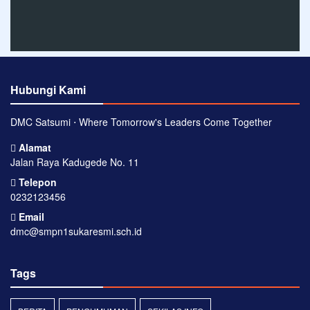
Hubungi Kami
DMC Satsumi ⋅ Where Tomorrow's Leaders Come Together
Alamat
Jalan Raya Kadugede No. 11
Telepon
0232123456
Email
dmc@smpn1sukaresmi.sch.id
Tags