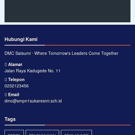
Hubungi Kami
DMC Satsumi ⋅ Where Tomorrow's Leaders Come Together
Alamat
Jalan Raya Kadugede No. 11
Telepon
0232123456
Email
dmc@smpn1sukaresmi.sch.id
Tags