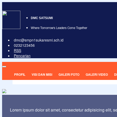
DMC SATSUMI
Where Tomorrow's Leaders Come Together
dmc@smpn1sukaresmi.sch.id
0232123456
RSS
Pencarian
PROFIL
VISI DAN MISI
GALERI FOTO
GALERI VIDEO
D
Lorem ipsum dolor sit amet, consectetur adipisicing elit, 