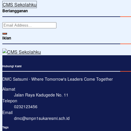
CMS Sekolahku
Berlangganan
Iklan
Hubungi Kami
DMC Satsumi ⋅ Where Tomorrow's Leaders Come Together
Alamat
Jalan Raya Kadugede No. 11
Telepon
0232123456
Email
dmc@smpn1sukaresmi.sch.id
Tags