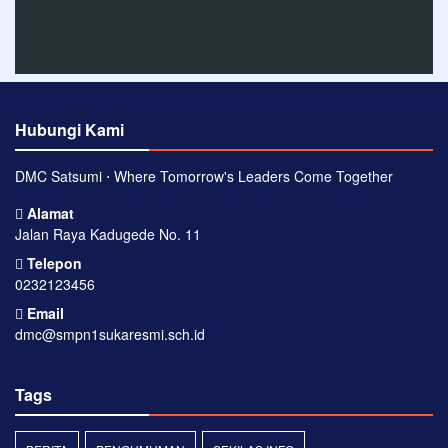
Hubungi Kami
DMC Satsumi ⋅ Where Tomorrow's Leaders Come Together
Alamat
Jalan Raya Kadugede No. 11
Telepon
0232123456
Email
dmc@smpn1sukaresmi.sch.id
Tags