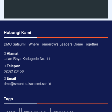
Hubungi Kami
DMC Satsumi ⋅ Where Tomorrow's Leaders Come Together
Alamat
Jalan Raya Kadugede No. 11
Telepon
0232123456
Email
dmc@smpn1sukaresmi.sch.id
Tags