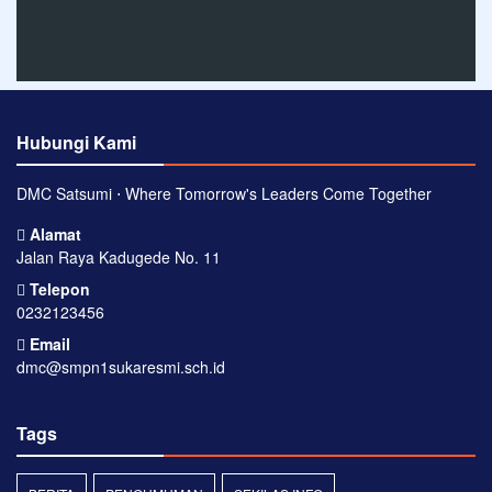
Hubungi Kami
DMC Satsumi ⋅ Where Tomorrow's Leaders Come Together
Alamat
Jalan Raya Kadugede No. 11
Telepon
0232123456
Email
dmc@smpn1sukaresmi.sch.id
Tags