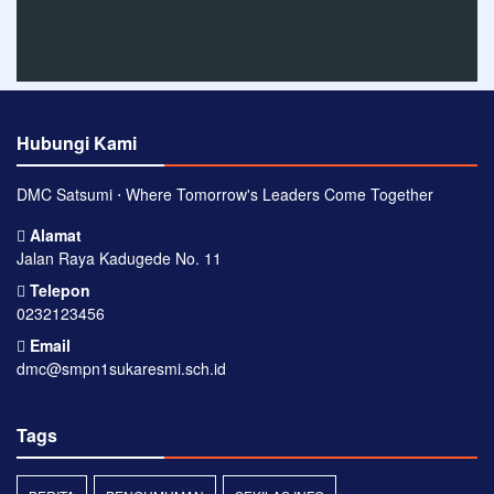
Hubungi Kami
DMC Satsumi ⋅ Where Tomorrow's Leaders Come Together
Alamat
Jalan Raya Kadugede No. 11
Telepon
0232123456
Email
dmc@smpn1sukaresmi.sch.id
Tags