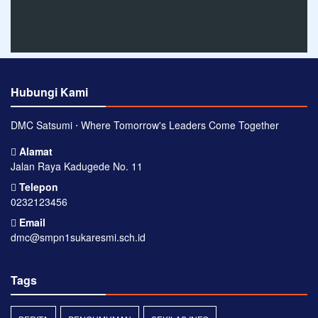
Hubungi Kami
DMC Satsumi ⋅ Where Tomorrow's Leaders Come Together
Alamat
Jalan Raya Kadugede No. 11
Telepon
0232123456
Email
dmc@smpn1sukaresmi.sch.id
Tags