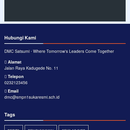
Hubungi Kami
DMC Satsumi ⋅ Where Tomorrow's Leaders Come Together
Alamat
Jalan Raya Kadugede No. 11
Telepon
0232123456
Email
dmc@smpn1sukaresmi.sch.id
Tags