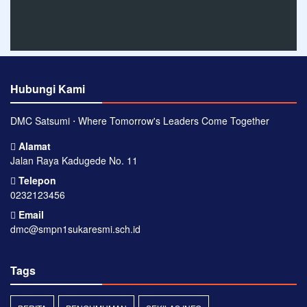
Hubungi Kami
DMC Satsumi ⋅ Where Tomorrow's Leaders Come Together
Alamat
Jalan Raya Kadugede No. 11
Telepon
0232123456
Email
dmc@smpn1sukaresmi.sch.id
Tags