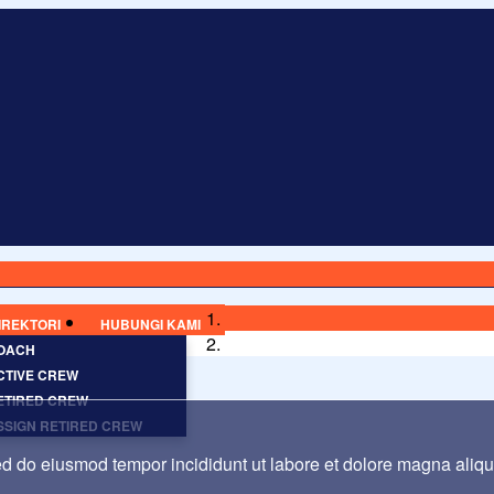
IREKTORI
HUBUNGI KAMI
OACH
CTIVE CREW
ETIRED CREW
SSIGN RETIRED CREW
sed do eiusmod tempor incididunt ut labore et dolore magna aliq