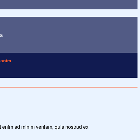
ua
onim
Ut enim ad minim veniam, quis nostrud ex