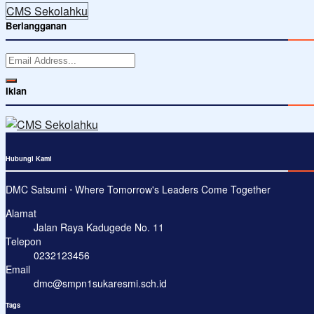
CMS Sekolahku
Berlangganan
Iklan
Hubungi Kami
DMC Satsumi ⋅ Where Tomorrow's Leaders Come Together
Alamat
Jalan Raya Kadugede No. 11
Telepon
0232123456
Email
dmc@smpn1sukaresmi.sch.id
Tags