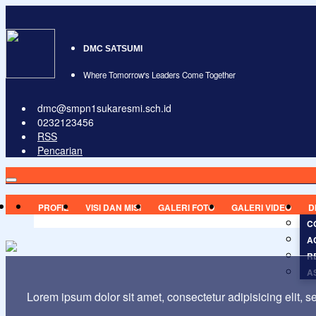
DMC SATSUMI
Where Tomorrow's Leaders Come Together
dmc@smpn1sukaresmi.sch.id
0232123456
RSS
Pencarian
PROFIL
VISI DAN MISI
GALERI FOTO
GALERI VIDEO
D
C
A
R
A
Lorem ipsum dolor sit amet, consectetur adipisicing elit, 