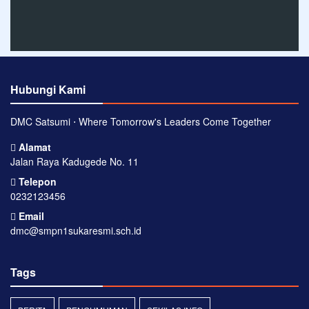
Hubungi Kami
DMC Satsumi ⋅ Where Tomorrow's Leaders Come Together
Alamat
Jalan Raya Kadugede No. 11
Telepon
0232123456
Email
dmc@smpn1sukaresmi.sch.id
Tags